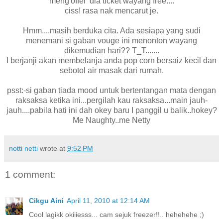
meng'offer' dia ticket wayang free....
ciss! rasa nak mencarut je.
Hmm....masih berduka cita. Ada sesiapa yang sudi
menemani si gaban vouge ini menonton wayang
dikemudian hari?? T_T.......
I berjanji akan membelanja anda pop corn bersaiz kecil dan
sebotol air masak dari rumah.
psst:-si gaban tiada mood untuk bertentangan mata dengan
raksaksa ketika ini...pergilah kau raksaksa...main jauh-
jauh....pabila hati ini dah okey baru I panggil u balik..hokey?
Me Naughty..me Netty
notti netti
wrote at
9:52 PM
1 comment:
Cikgu Aini
April 11, 2010 at 12:14 AM
Cool lagikk okiiiesss... cam sejuk freezer!!.. hehehehe ;)