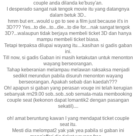
couple anda dilanda ke'busy'an.
I desperado sangat nak tengok movie itu yang datangnya
dalam betuk 3D..
hmm but err...would u go to see a film just because it's in
3D??? Yes...to die...to...die...to die for....nak sangat tengok
3D?...walaupun tidak berjaya membeli ticket 3D dan hanya
mampu membeli ticket biasa.
Tetapi terpaksa dilupai wayang itu....kasihan si gadis gaban
ini.
Till now, si gadis Gaban ini masih ketakutan untuk menonton
wayang berseorangan.
Tahap keberanian melampau melawan raksaksa menjadi
sedikit merundun pabila disuruh menonton wayang
berseorangan. Apakah sebab dan kaedah???
Oh! apapun si gaban yang perasan vouge ini telah kerugian
sebanyak rm29.00 sob..sob..sob semata-mata membooking
couple seat (kekonon dapat lomantik2 dengan pasangan
sekatil)....
oh! amat beruntung kawan I yang mendapat ticket couple
seat itu.
Mesti dia melompat2 yak yak yea pabila si gaban ini