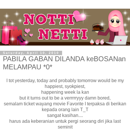
Saturday, April 10, 2010
PABILA GABAN DILANDA keBOSANan
MELAMPAU *0*
I tot yesterday, today and probably tomorrow would be my
happiest, syokpiest,
happening week la kan
but it turns out to be a verrrrryyy damn bored,
semalam ticket wayang movie Favorite I terpaksa di berikan
kepada orang lain T_T
sangat kasihan....
harus ada keberanian untuk pergi seorang diri jika last
seminit